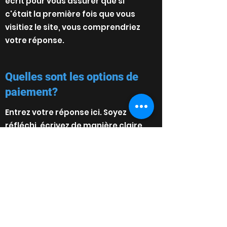
écrit pour vous assurer que si
c'était la première fois que vous
visitiez le site, vous comprendriez
votre réponse.
Quelles sont les options de
paiement?
Entrez votre réponse ici. Soyez
réfléchi, écrivez de manière claire
et concise et envisagez d'ajouter
des exemples écrits et visuels.
Passez en revue ce que vous avez
écrit pour vous assurer que si
c'était la première fois que vous
visitiez le site, vous comprendriez
votre réponse.